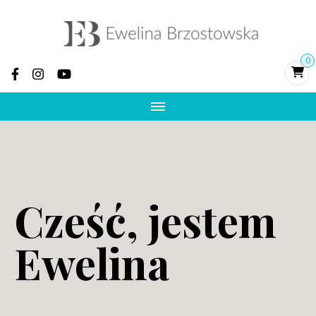
Ewelina
Psychoterapia, terapia par, rozwój osobisty,
0
pomoc po zdradzie, terapia traumy
Brzostowska –
psycholożka i
psychoterapeutka
integracyjna, zdrada
Cześć, jestem
i trauma
Ewelina