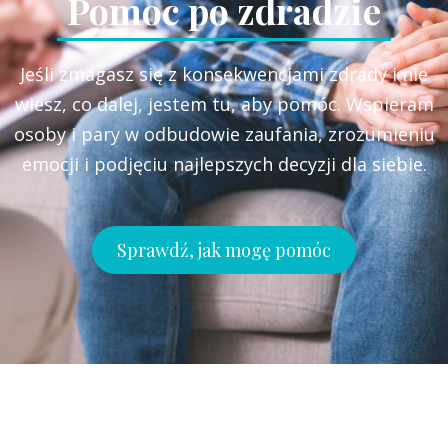
Pomoc po zdradzie
Jeśli zmagasz się z konsekwencjami zdrady i nie
wiesz, co dalej, jestem tu, aby pomóc. Wspieram
osoby i pary w odbudowie zaufania, zrozumieniu
emocji i podjęciu najlepszych decyzji dla siebie.
Sprawdź, jak mogę pomóc