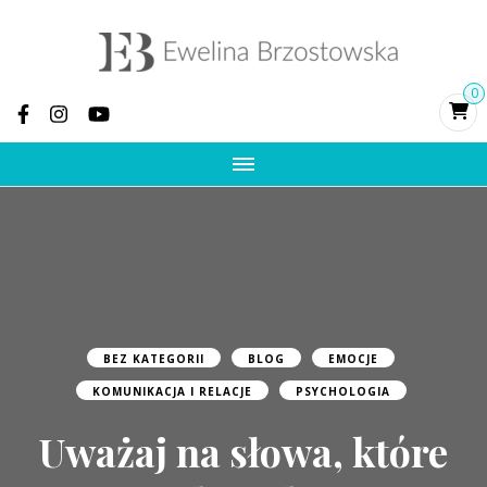
Ewelina
Psychoterapia, terapia par, rozwój osobisty,
0
pomoc po zdradzie, terapia traumy
Brzostowska –
psycholożka i
psychoterapeutka
integracyjna, zdrada
i trauma
BEZ KATEGORII
BLOG
EMOCJE
KOMUNIKACJA I RELACJE
PSYCHOLOGIA
Uważaj na słowa, które