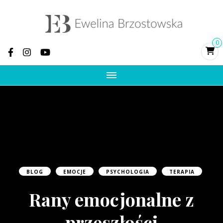
Ewelina
Psychoterapia, terapia par, rozwój osobisty,
0
pomoc po zdradzie, terapia traumy
Brzostowska –
psycholożka i
psychoterapeutka
integracyjna, zdrada
i trauma
BLOG
EMOCJE
PSYCHOLOGIA
TERAPIA
Rany emocjonalne z
przeszłości