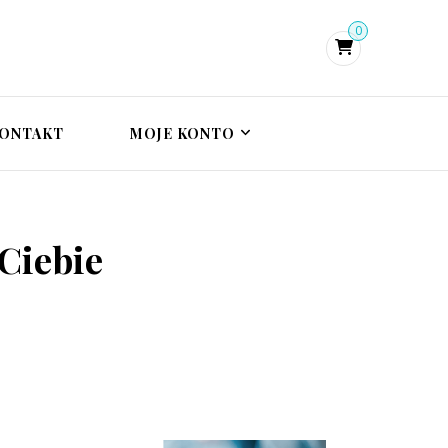
0
i psychoterapeutka
zie, terapia traumy
trauma
ONTAKT
MOJE KONTO
Ciebie