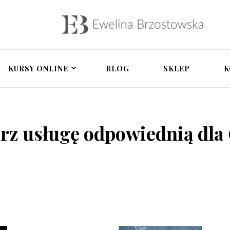
owska – psycholożka 
a, terapia par, rozwój osobisty, pomoc po zdrad
tegracyjna, zdrada i 
KURSY ONLINE
BLOG
SKLEP
K
rz usługę odpowiednią dla 