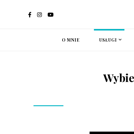
Ewelina Brzost
Psychoterapi
in
O MNIE
USŁUGI
Wybie