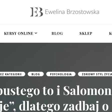
owska – psycholożka 
a, terapia par, rozwój osobisty, pomoc po zdrad
tegracyjna, zdrada i 
KURSY ONLINE
BLOG
SKLEP
K
EZ KATEGORII
BLOG
PSYCHOLOGIA
ZDROWY STYL ŻYCI
pustego to i Salomon
je”, dlatego zadbaj o