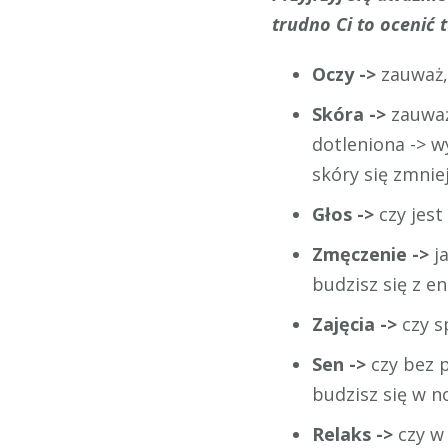
trudno Ci to ocenić t
Oczy ->
zauważ, 
Skóra ->
zauważ,
dotleniona -> w
skóry się zmniej
Głos ->
czy jest
Zmęczenie ->
j
budzisz się z e
Zajęcia ->
czy s
Sen ->
czy bez 
budzisz się w n
Relaks ->
czy w