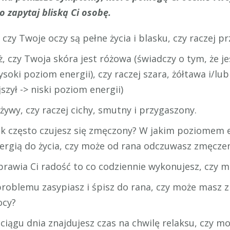
o zapytaj bliską Ci osobę.
czy Twoje oczy są pełne życia i blasku, czy raczej p
 czy Twoja skóra jest różowa (świadczy o tym, że j
ysoki poziom energii), czy raczej szara, żółtawa i/lu
szył -> niski poziom energii)
 żywy, czy raczej cichy, smutny i przygaszony.
ak często czujesz się zmęczony? W jakim poziomem e
nergią do życia, czy może od rana odczuwasz zmęcze
prawia Ci radość to co codziennie wykonujesz, czy 
problemu zasypiasz i śpisz do rana, czy może masz 
ocy?
 ciągu dnia znajdujesz czas na chwilę relaksu, czy m