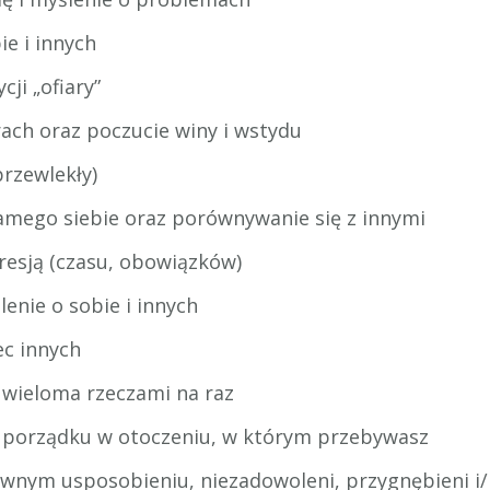
ie i innych
ji „ofiary”
rach oraz poczucie winy i wstydu
przewlekły)
amego siebie oraz porównywanie się z innymi
resją (czasu, obowiązków)
nie o sobie i innych
ec innych
 wieloma rzeczami na raz
i porządku w otoczeniu, w którym przebywasz
wnym usposobieniu, niezadowoleni, przygnębieni i/