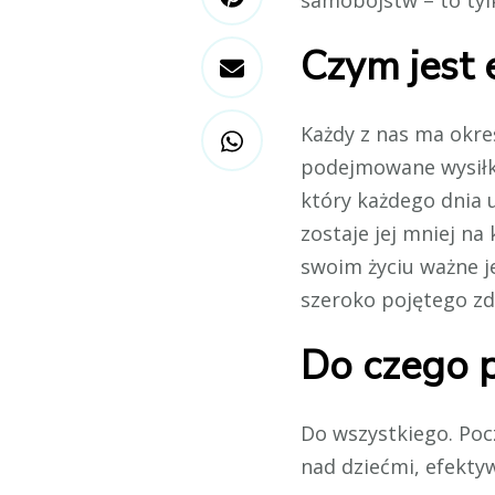
samobójstw – to tylk
Czym jest 
Każdy z nas ma okreś
podejmowane wysiłk
który każdego dnia 
zostaje jej mniej n
swoim życiu ważne j
szeroko pojętego zd
Do czego 
Do wszystkiego. Poc
nad dziećmi, efekty