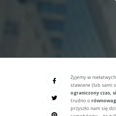
Żyjemy w niełatwych
stawiane (lub sami 
ograniczony czas, si
trudno o
równowag
przyszło nam się dzi