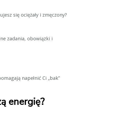
zujesz się ociężały i zmęczony?
ne zadania, obowiązki i
pomagają napełnić Ci „bak”
zą energię?