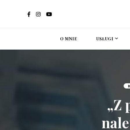
Ewelina Brzost
Psychoterapi
in
O MNIE
USŁUGI
B
„Z 
nale