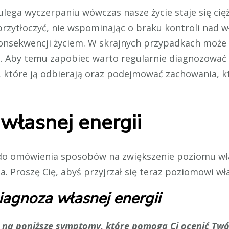
 ulega wyczerpaniu wówczas nasze życie staje się ci
 przytłoczyć, nie wspominając o braku kontroli nad 
nsekwencji życiem. W skrajnych przypadkach może 
a. Aby temu zapobiec warto regularnie diagnozować 
a, które ją odbierają oraz podejmować zachowania
własnej energii
do omówienia sposobów na zwiększenie poziomu włas
a. Proszę Cię, abyś przyjrzał się teraz poziomowi wła
iagnoza własnej energii
ie na poniższe symptomy, które pomogą Ci ocenić Twó