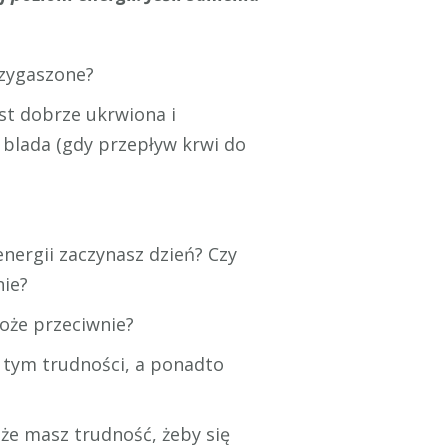
rzygaszone?
est dobrze ukrwiona i
b blada (gdy przepływ krwi do
nergii zaczynasz dzień? Czy
nie?
może przeciwnie?
z tym trudności, a ponadto
oże masz trudność, żeby się