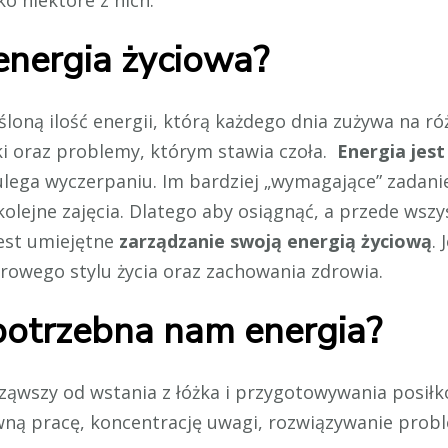
o niektóre z nich.
energia życiowa?
loną ilość energii, którą każdego dnia zużywa na ró
i oraz problemy, którym stawia czoła.
Energia jes
ulega wyczerpaniu. Im bardziej „wymagające” zadanie
a kolejne zajęcia. Dlatego aby osiągnąć, a przede w
est umiejętne
zarządzanie swoją energią życiową
.
rowego stylu życia oraz zachowania zdrowia.
potrzebna nam energia?
ząwszy od wstania z łóżka i przygotowywania posił
wną pracę, koncentrację uwagi, rozwiązywanie probl