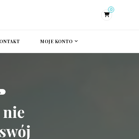
0
i psychoterapeutka
zie, terapia traumy
trauma
ONTAKT
MOJE KONTO
A
 nie
 swój