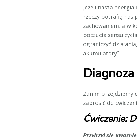
Jeżeli nasza energia
rzeczy potrafią nas
zachowaniem, a w ko
poczucia sensu życi
ograniczyć działani
akumulatory”.
Diagnoza 
Zanim przejdziemy 
zaprosić do ćwiczeni
Ćwiczenie: D
Przyjrzyj się uważn