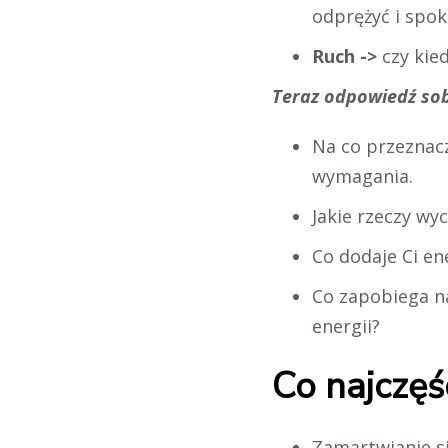
odprężyć i spok
Ruch ->
czy kie
Teraz odpowiedź sob
Na co przeznacz
wymagania.
Jakie rzeczy wy
Co dodaje Ci ene
Co zapobiega na
energii?
Co najczęś
Zamartwianie s