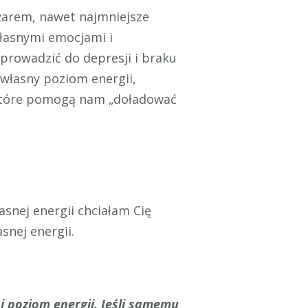
ężarem, nawet najmniejsze
własnymi emocjami i
prowadzić do depresji i braku
własny poziom energii,
, które pomogą nam „doładować
nej energii chciałam Cię
snej energii.
j poziom energii. Jeśli samemu