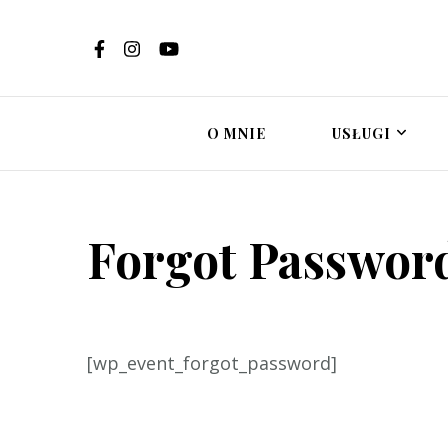
Ewelina Brzost
Psychoterapi
in
O MNIE
USŁUGI
Forgot Passwor
[wp_event_forgot_password]