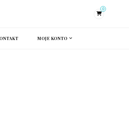
0
i psychoterapeutka
zie, terapia traumy
trauma
ONTAKT
MOJE KONTO