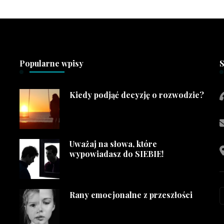
Popularne wpisy
S
Kiedy podjąć decyzję o rozwodzie?
Uważaj na słowa, które
wypowiadasz do SIEBIE!
Rany emocjonalne z przeszłości