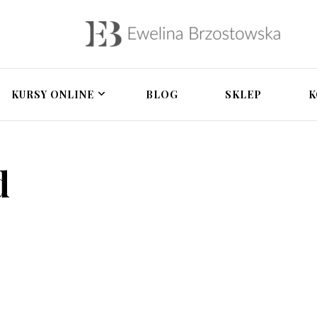
owska – psycholożka 
a, terapia par, rozwój osobisty, pomoc po zdrad
tegracyjna, zdrada i 
KURSY ONLINE
BLOG
SKLEP
K
d