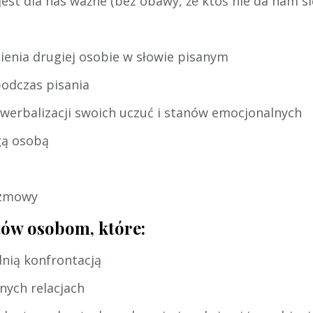
est dla nas ważne (bez obawy, że ktoś nie da nam s
ienia drugiej osobie w słowie pisanym
podczas pisania
 werbalizacji swoich uczuć i stanów emocjonalnych
gą osobą
ozmowy
tów osobom, które:
nią konfrontacją
nych relacjach