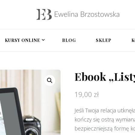
owska – psycholożka 
a, terapia par, rozwój osobisty, pomoc po zdrad
tegracyjna, zdrada i 
KURSY ONLINE
BLOG
SKLEP
K
Ebook „List
19,00
zł
Jeśli Twoja relacja utk
kończy się ostrą wymian
bezpieczniejszą formę kom