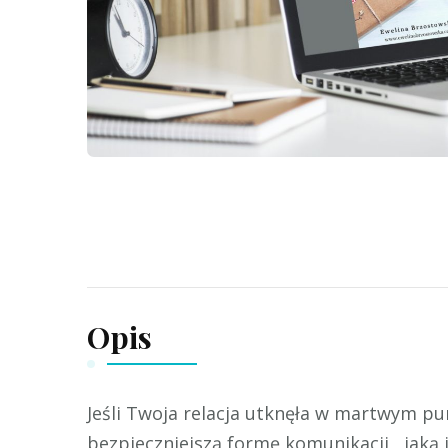
Opis
Jeśli Twoja relacja utknęła w martwym pu
bezpieczniejszą formę komunikacji, jaką j