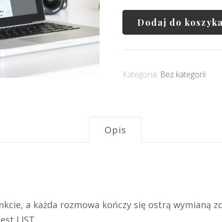
Dodaj do koszyk
Kategoria:
Bez kategorii
Opis
nkcie, a każda rozmowa kończy się ostrą wymianą zd
est LIST.