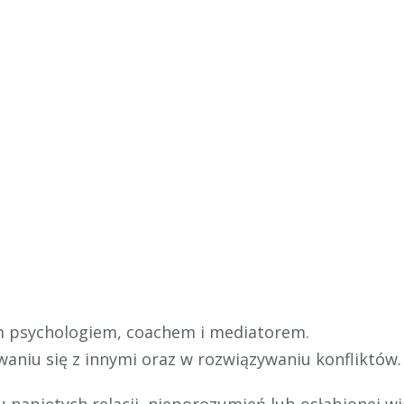
m psychologiem, coachem i mediatorem.
aniu się z innymi oraz w rozwiązywaniu konfliktów.
u napiętych relacji, nieporozumień lub osłabionej 