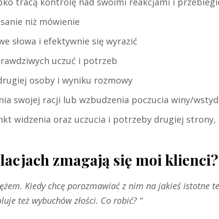
ybko tracą kontrolę nad swoimi reakcjami i przebie
isanie niż mówienie
e słowa i efektywnie się wyrazić
rawdziwych uczuć i potrzeb
rugiej osoby i wyniku rozmowy
ia swojej racji lub wzbudzenia poczucia winy/wsty
t widzenia oraz uczucia i potrzeby drugiej strony, 
acjach zmagają się moi klienci?
m. Kiedy chcę porozmawiać z nim na jakieś istotne tema
luje też wybuchów złości. Co robić? “