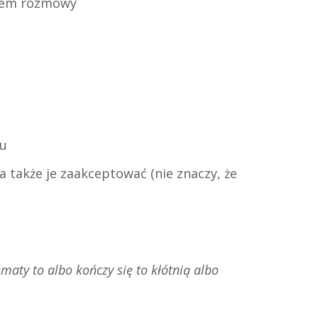
giem rozmowy
du
a także je zaakceptować (nie znaczy, że
ty to albo kończy się to kłótnią albo