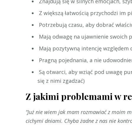
Znajdują się w silnych emocjach, sz
Z większą łatwością przychodzi im p
Potrzebują czasu, aby dobrać właściw
Mają odwagę na ujawnienie swoich p
Mają pozytywną intencję względem d
Pragną pojednania, a nie udowodnien
Są otwarci, aby wziąć pod uwagę punk
się z nimi zgadzać)
Z jakimi problemami w rel
“Już nie wiem jak mam rozmawiać z moim męże
cichymi dniami. Chyba żadne z nas nie kontro