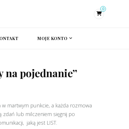
0
i psychoterapeutka
zie, terapia traumy
trauma
ONTAKT
MOJE KONTO
y na pojednanie”
nęła w martwym punkcie, a każda rozmowa
ą zdań lub milczeniem sięgnij po
unikacji, jaką jest LIST.