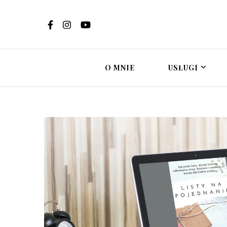
Ewelina Brzost
Psychoterapi
in
O MNIE
USŁUGI