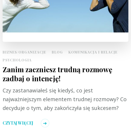
BIZNES/ORGANIZACJE
BLOG
KOMUNIKACJA I RELACJE
PSYCHOLOGIA
Zanim zaczniesz trudną rozmowę
zadbaj o intencję!
Czy zastanawiałeś się kiedyś, co jest
najważniejszym elementem trudnej rozmowy? Co
decyduje o tym, aby zakończyła się sukcesem?
CZYTAJ WIĘCEJ