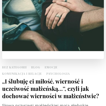
BEZ KATEGORII
BLOG
EMOCJE
KOMUNIKACJA I RELACJE
PSYCHOLOGIA
„I ślubuję ci miłość, wierność i
uczciwość małżeńską…”, czyli jak
dochować wierności w małżeństwie?
Słowa przysięgi małżeńskiej mają głębokie