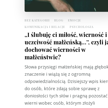
BEZ KATEGORII
BLOG
EMOCJE
KOMUNIKACJA I RELACJE
PSYCHOLOGIA
„I ślubuję ci miłość, wierność i
uczciwość małżeńską…”, czyli j
dochować wierności w
małżeństwie?
Słowa przysięgi małżeńskiej mają głębo
znaczenie i wiążą się z ogromną
odpowiedzialnością. Dzisiejszy wpis kier
do osób, które zdają sobie sprawę z
doniosłości tych słów i pragną pozostać
wierni wobec osób, którym złożyli