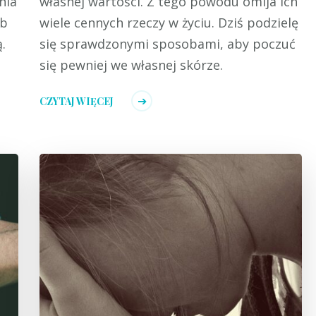
nia
własnej wartości. Z tego powodu omija ich
eb
wiele cennych rzeczy w życiu. Dziś podzielę
.
się sprawdzonymi sposobami, aby poczuć
się pewniej we własnej skórze.
CZYTAJ WIĘCEJ