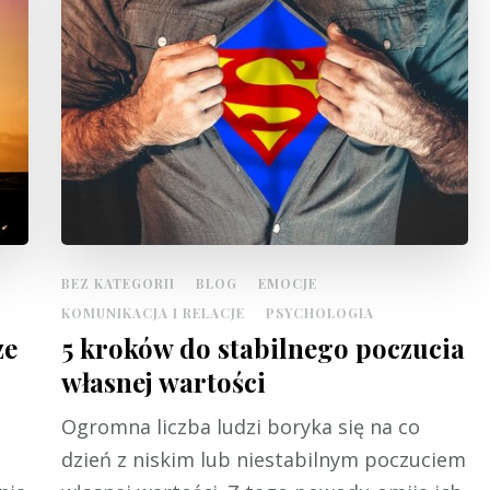
BEZ KATEGORII
BLOG
EMOCJE
KOMUNIKACJA I RELACJE
PSYCHOLOGIA
ze
5 kroków do stabilnego poczucia
własnej wartości
Ogromna liczba ludzi boryka się na co
dzień z niskim lub niestabilnym poczuciem