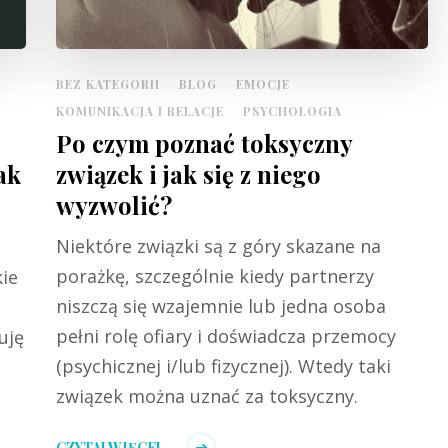
BEZ KATEGORII
BLOG
EMOCJE
KOMUNIKACJA I RELACJE
PSYCHOLOGIA
Po czym poznać toksyczny
ak
związek i jak się z niego
wyzwolić?
Niektóre związki są z góry skazane na
porażkę, szczególnie kiedy partnerzy
kie
niszczą się wzajemnie lub jedna osoba
pełni rolę ofiary i doświadcza przemocy
uję
(psychicznej i/lub fizycznej). Wtedy taki
związek można uznać za toksyczny.
CZYTAJ WIĘCEJ