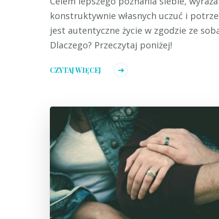
Celem lepszego poznania siebie, wyraża
konstruktywnie własnych uczuć i potrz
jest autentyczne życie w zgodzie ze sobą
Dlaczego? Przeczytaj poniżej!
CZYTAJ WIĘCEJ