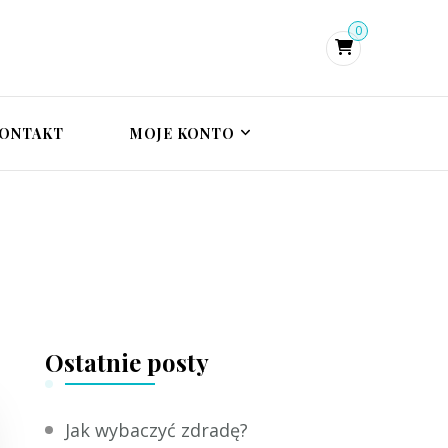
0
i psychoterapeutka
zie, terapia traumy
trauma
ONTAKT
MOJE KONTO
Ostatnie posty
Jak wybaczyć zdradę?