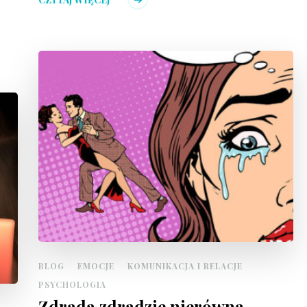
BLOG
EMOCJE
KOMUNIKACJA I RELACJE
PSYCHOLOGIA
Zdrada zdradzie nierówna.