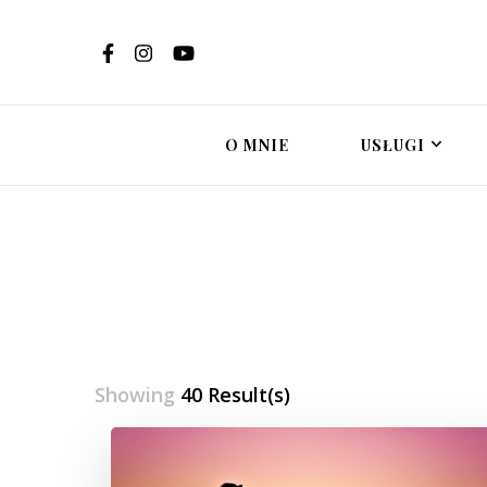
Ewelina Brzost
Psychoterapi
in
O MNIE
USŁUGI
Showing
40 Result(s)