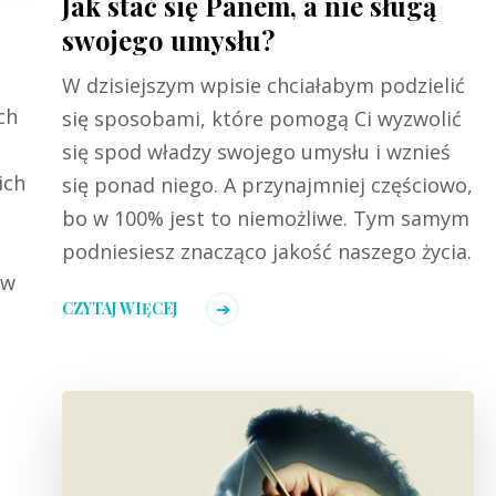
Jak stać się Panem, a nie sługą
swojego umysłu?
W dzisiejszym wpisie chciałabym podzielić
ch
się sposobami, które pomogą Ci wyzwolić
się spod władzy swojego umysłu i wznieś
ich
się ponad niego. A przynajmniej częściowo,
bo w 100% jest to niemożliwe. Tym samym
podniesiesz znacząco jakość naszego życia.
 w
CZYTAJ WIĘCEJ