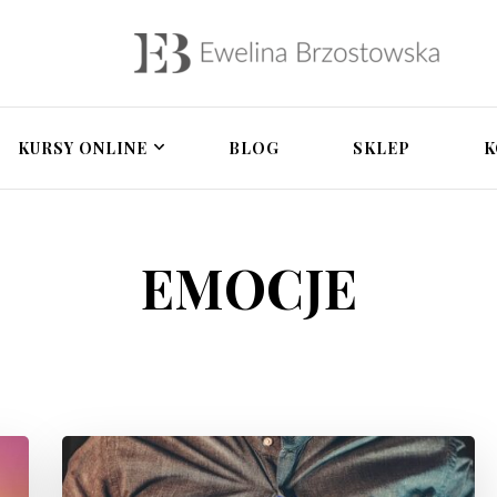
owska – psycholożka 
a, terapia par, rozwój osobisty, pomoc po zdrad
tegracyjna, zdrada i 
KURSY ONLINE
BLOG
SKLEP
K
EMOCJE