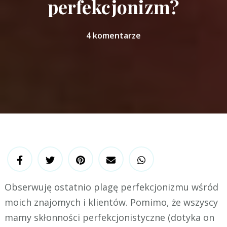
perfekcjonizm?
4 komentarze
Obserwuję ostatnio plagę perfekcjonizmu wśród
moich znajomych i klientów. Pomimo, że wszyscy
mamy skłonności perfekcjonistyczne (dotyka on