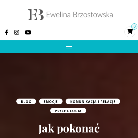
Ewelina
Psychoterapia, terapia par, rozwój osobisty,
0
pomoc po zdradzie, terapia traumy
Brzostowska –
psycholożka i
psychoterapeutka
integracyjna, zdrada
i trauma
BLOG
EMOCJE
KOMUNIKACJA I RELACJE
PSYCHOLOGIA
Jak pokonać